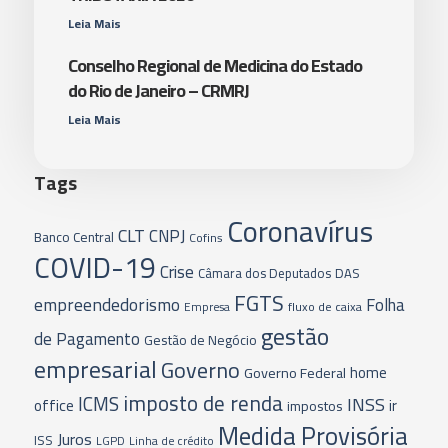
Leia Mais
Conselho Regional de Medicina do Estado
do Rio de Janeiro – CRMRJ
Leia Mais
Tags
Coronavírus
CLT
CNPJ
Banco Central
Cofins
COVID-19
Crise
Câmara dos Deputados
DAS
FGTS
empreendedorismo
Folha
fluxo de caixa
Empresa
gestão
de Pagamento
Gestão de Negócio
empresarial
Governo
home
Governo Federal
imposto de renda
ICMS
INSS
office
ir
impostos
Medida Provisória
Juros
ISS
LGPD
Linha de crédito