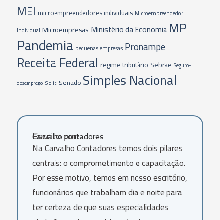
MEI
microempreendedores individuais
Microempreendedor
MP
Ministério da Economia
Microempresas
Individual
Pandemia
Pronampe
pequenas empresas
Receita Federal
Sebrae
regime tributário
Seguro-
Simples Nacional
Senado
Selic
desemprego
Escrito por:
Carvalho contadores
Na Carvalho Contadores temos dois pilares
centrais: o comprometimento e capacitação.
Por esse motivo, temos em nosso escritório,
funcionários que trabalham dia e noite para
ter certeza de que suas especialidades