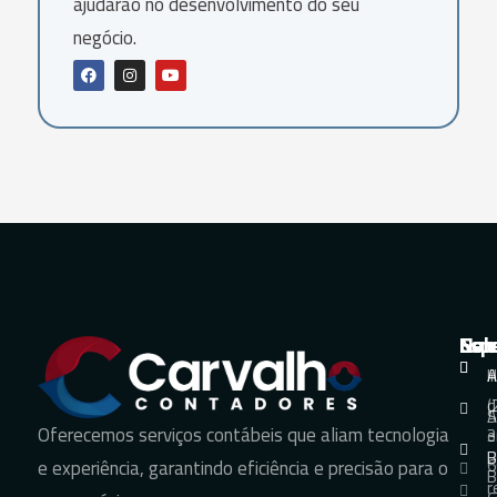
ajudarão no desenvolvimento do seu
negócio.
Nav
Sol
Esp
Con
H
A
A
+
d
(
S
A
Oferecemos serviços contábeis que aliam tecnologia
e
3
B
B
6
e experiência, garantindo eficiência e precisão para o
B
r