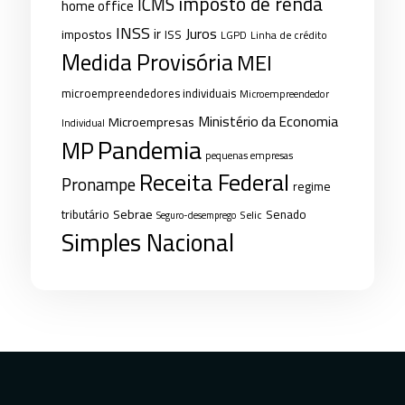
imposto de renda
ICMS
home office
INSS
Juros
ir
impostos
ISS
LGPD
Linha de crédito
Medida Provisória
MEI
microempreendedores individuais
Microempreendedor
Ministério da Economia
Microempresas
Individual
Pandemia
MP
pequenas empresas
Receita Federal
Pronampe
regime
Sebrae
tributário
Senado
Selic
Seguro-desemprego
Simples Nacional