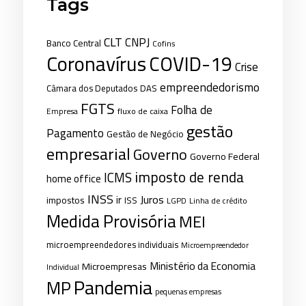
Tags
CLT
CNPJ
Banco Central
Cofins
Coronavírus
COVID-19
Crise
empreendedorismo
Câmara dos Deputados
DAS
FGTS
Folha de
fluxo de caixa
Empresa
gestão
Pagamento
Gestão de Negócio
empresarial
Governo
Governo Federal
imposto de renda
ICMS
home office
INSS
Juros
ir
impostos
ISS
LGPD
Linha de crédito
Medida Provisória
MEI
microempreendedores individuais
Microempreendedor
Ministério da Economia
Microempresas
Individual
Pandemia
MP
pequenas empresas