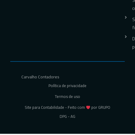
S
c
S
f
D
p
Carvalho Contadores
Política de privacidade
Termos de uso
Site para Contabilidade - Feito com
por GRUPO
DPG - AG