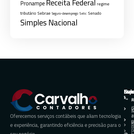
Receita Federal
Pronampe
regime
Sebrae
tributário
Senado
Selic
Seguro-desemprego
Simples Nacional
Nav
Sol
Esp
Con
H
A
A
+
d
(
S
A
Oferecemos serviços contábeis que aliam tecnologia
e
3
B
B
6
e experiência, garantindo eficiência e precisão para o
B
r
C
seu negócio.