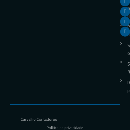
p
f
(
P
t
S
c
S
f
D
p
Carvalho Contadores
Política de privacidade