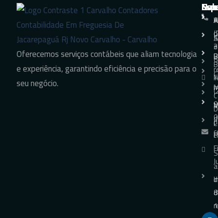
Nav
Sol
Esp
Con
H
A
A
+
d
(
S
A
e
3
Oferecemos serviços contábeis que aliam tecnologia
B
B
6
B
e experiência, garantindo eficiência e precisão para o
r
C
F
+
seu negócio.
m
M
(
C
9
V
M
D
0
d
p
C
c
P
c
F
S
J
a
I
d
d
8
r
1