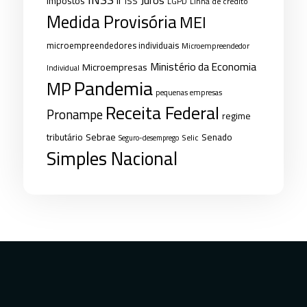
Juros
ir
impostos
ISS
LGPD
Linha de crédito
Medida Provisória
MEI
microempreendedores individuais
Microempreendedor
Ministério da Economia
Microempresas
Individual
Pandemia
MP
pequenas empresas
Receita Federal
Pronampe
regime
Sebrae
tributário
Senado
Selic
Seguro-desemprego
Simples Nacional