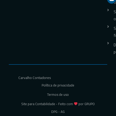
t
S
c
S
f
D
p
Carvalho Contadores
Política de privacidade
Termos de uso
Site para Contabilidade - Feito com
por GRUPO
DPG - AG