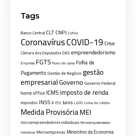
Tags
CLT
CNPJ
Banco Central
Cofins
Coronavírus
COVID-19
Crise
empreendedorismo
Câmara dos Deputados
DAS
FGTS
Folha de
fluxo de caixa
Empresa
gestão
Pagamento
Gestão de Negócio
empresarial
Governo
Governo Federal
imposto de renda
ICMS
home office
INSS
Juros
ir
impostos
ISS
LGPD
Linha de crédito
Medida Provisória
MEI
microempreendedores individuais
Microempreendedor
Ministério da Economia
Microempresas
Individual