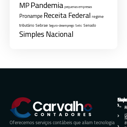
Pandemia
MP
pequenas empresas
Receita Federal
Pronampe
regime
Sebrae
tributário
Senado
Selic
Seguro-desemprego
Simples Nacional
Nav
Sol
Esp
Con
H
A
A
+
d
(
S
A
Oferecemos serviços contábeis que aliam tecnologia
e
3