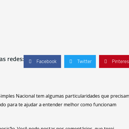
as redes:
Facebook
Twitter
Pinteres
imples Nacional tem algumas particularidades que precisa
teúdo para te ajudar a entender melhor como funcionam
isposição. Você pode postar nos comentários, que terei