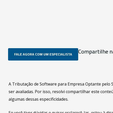
Compartilhe n
FALE AGORA COM UM ESPECIALISTA
A Tributação de Software para Empresa Optante pelo S
ser avaliadas. Por isso, resolvi compartilhar este con
algumas dessas especificidades.
Se você tiver dúvidas e quiser esclarecê-las, estou à d