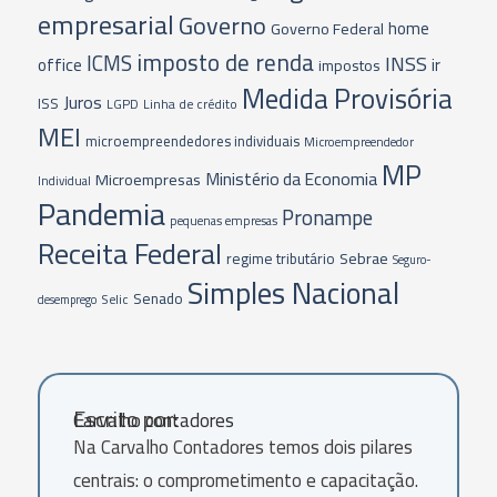
empresarial
Governo
home
Governo Federal
imposto de renda
ICMS
INSS
office
ir
impostos
Medida Provisória
Juros
ISS
LGPD
Linha de crédito
MEI
microempreendedores individuais
Microempreendedor
MP
Ministério da Economia
Microempresas
Individual
Pandemia
Pronampe
pequenas empresas
Receita Federal
Sebrae
regime tributário
Seguro-
Simples Nacional
Senado
Selic
desemprego
Escrito por:
Carvalho contadores
Na Carvalho Contadores temos dois pilares
centrais: o comprometimento e capacitação.