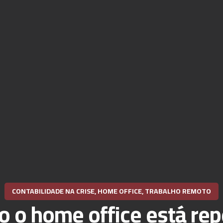
CONTABILIDADE NA CRISE
,
HOME OFFICE
,
TRABALHO REMOTO
 o home office está rep