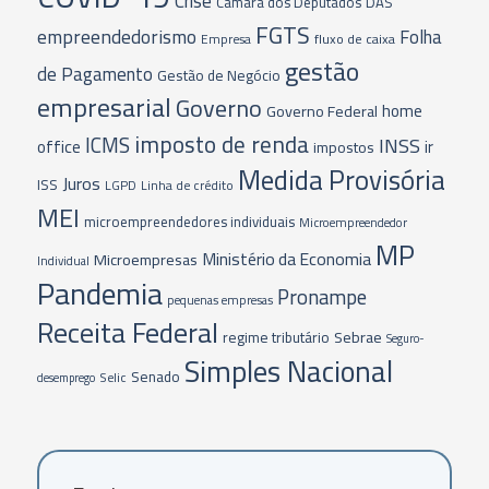
Crise
Câmara dos Deputados
DAS
FGTS
empreendedorismo
Folha
fluxo de caixa
Empresa
gestão
de Pagamento
Gestão de Negócio
empresarial
Governo
home
Governo Federal
imposto de renda
ICMS
INSS
office
ir
impostos
Medida Provisória
Juros
ISS
LGPD
Linha de crédito
MEI
microempreendedores individuais
Microempreendedor
MP
Ministério da Economia
Microempresas
Individual
Pandemia
Pronampe
pequenas empresas
Receita Federal
Sebrae
regime tributário
Seguro-
Simples Nacional
Senado
Selic
desemprego