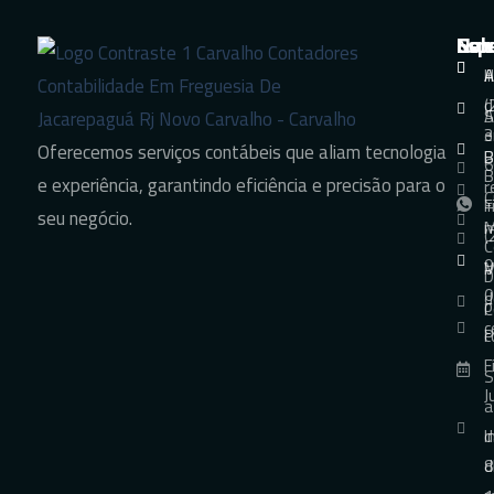
Nav
Sol
Esp
Con
H
A
A
+
d
(
S
A
e
3
Oferecemos serviços contábeis que aliam tecnologia
B
B
6
B
e experiência, garantindo eficiência e precisão para o
r
C
F
+
seu negócio.
m
M
(
C
9
V
M
D
0
d
p
C
c
P
c
F
S
J
a
I
d
d
8