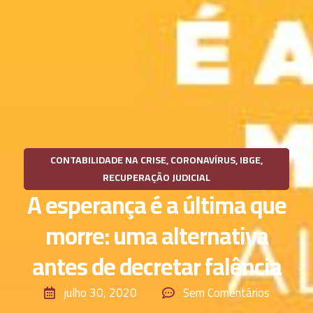
CONTABILIDADE NA CRISE
,
CORONAVÍRUS
,
IBGE
,
RECUPERAÇÃO JUDICIAL
A esperança é a última que
morre: uma alternativa
antes de decretar falência
julho 30, 2020
Sem Comentários