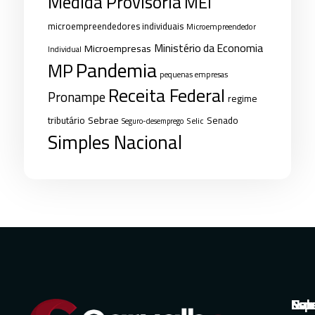
Medida Provisória
MEI
microempreendedores individuais
Microempreendedor
Ministério da Economia
Microempresas
Individual
Pandemia
MP
pequenas empresas
Receita Federal
Pronampe
regime
Sebrae
tributário
Senado
Selic
Seguro-desemprego
Simples Nacional
Nav
Sol
Esp
Con