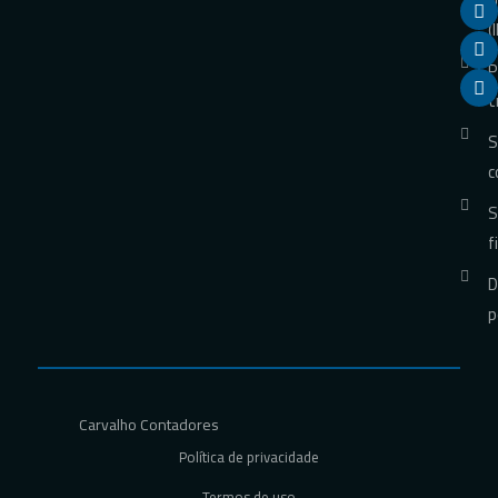
(
P
t
S
c
S
f
D
p
Carvalho Contadores
Política de privacidade
Termos de uso