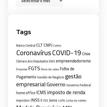
Tags
CLT
CNPJ
Banco Central
Cofins
Coronavírus
COVID-19
Crise
empreendedorismo
Câmara dos Deputados
DAS
FGTS
Folha de
fluxo de caixa
Empresa
gestão
Pagamento
Gestão de Negócio
empresarial
Governo
Governo Federal
imposto de renda
ICMS
home office
INSS
Juros
ir
impostos
ISS
LGPD
Linha de crédito