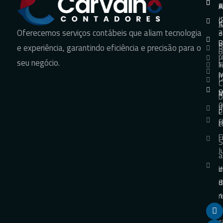
H
A
A
+
d
(
S
A
Oferecemos serviços contábeis que aliam tecnologia
e
3
B
B
6
e experiência, garantindo eficiência e precisão para o
B
r
C
seu negócio.
F
+
m
M
(
C
9
V
M
D
0
d
p
C
c
P
c
F
S
J
a
I
d
d
8
r
1
p
f