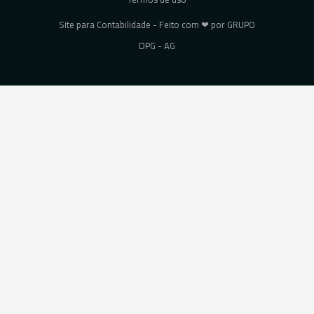
Site para Contabilidade - Feito com ❤ por GRUPO
DPG - AG