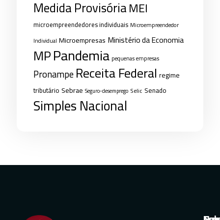
Medida Provisória
MEI
microempreendedores individuais
Microempreendedor
Ministério da Economia
Microempresas
Individual
Pandemia
MP
pequenas empresas
Receita Federal
Pronampe
regime
Sebrae
tributário
Senado
Selic
Seguro-desemprego
Simples Nacional
Nav
Sol
Esp
Con