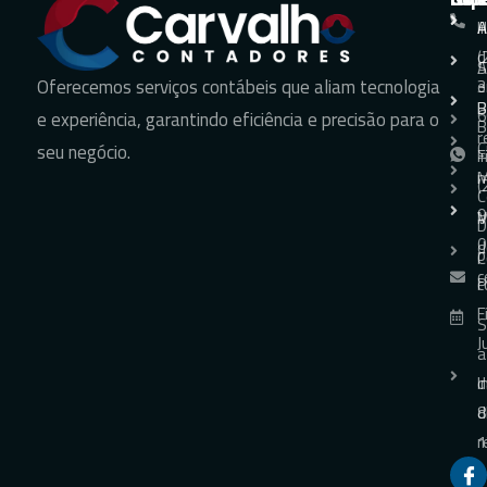
H
A
A
+
d
(
S
A
Oferecemos serviços contábeis que aliam tecnologia
e
3
B
B
6
e experiência, garantindo eficiência e precisão para o
B
r
C
seu negócio.
F
+
m
M
(
C
9
V
M
D
0
d
p
C
c
P
c
F
S
J
a
I
d
d
8
r
1
p