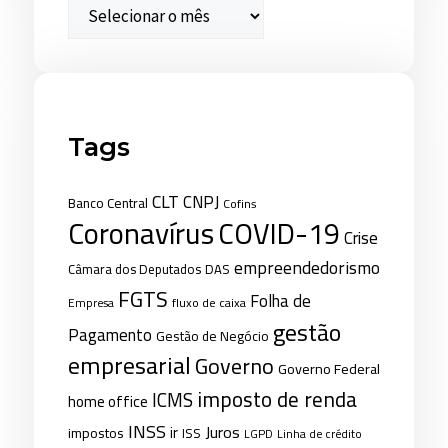
Tags
CLT
CNPJ
Banco Central
Cofins
Coronavírus
COVID-19
Crise
empreendedorismo
Câmara dos Deputados
DAS
FGTS
Folha de
fluxo de caixa
Empresa
gestão
Pagamento
Gestão de Negócio
empresarial
Governo
Governo Federal
imposto de renda
ICMS
home office
INSS
Juros
ir
impostos
ISS
LGPD
Linha de crédito