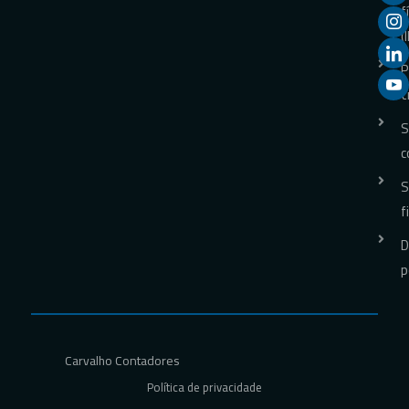
f
(
P
t
S
c
S
f
D
p
Carvalho Contadores
Política de privacidade